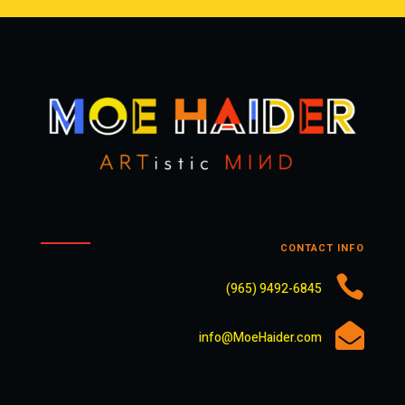
CONTACT INFO

9492-6845 (965)

info@MoeHaider.com