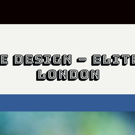
e Design – Elite
London